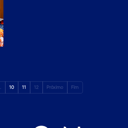
…
10
11
12
Próximo
Fim