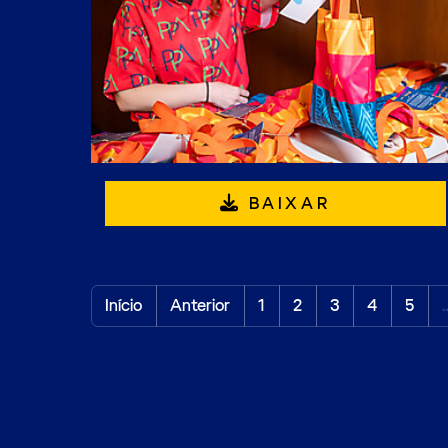
BAIXAR
Início
Anterior
1
2
3
4
5