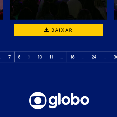
BAIXAR
…
7
8
9
10
11
…
18
…
24
…
3